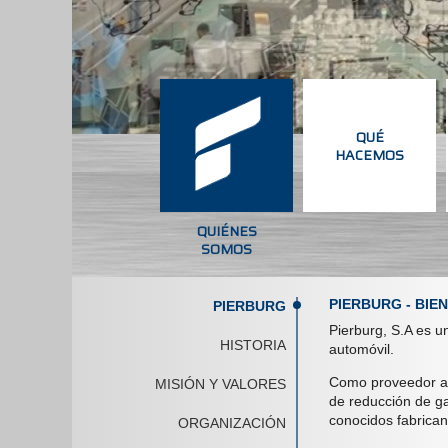
QUIÉNES
QUÉ
SOMOS
HACEMOS
QUIÉNES
QUÉ
SOMOS
HACEMOS
PIERBURG - BIE
PIERBURG
Pierburg, S.A es u
HISTORIA
automóvil.
Como proveedor au
MISIÓN Y VALORES
de reducción de ga
conocidos fabrican
ORGANIZACIÓN